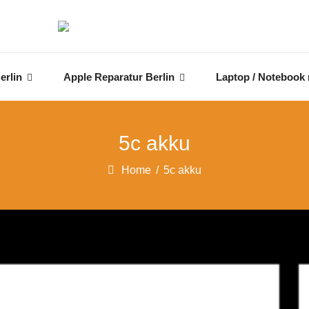
erlin
Apple Reparatur Berlin
Laptop / Notebook 
5c akku
Home
/
5c akku