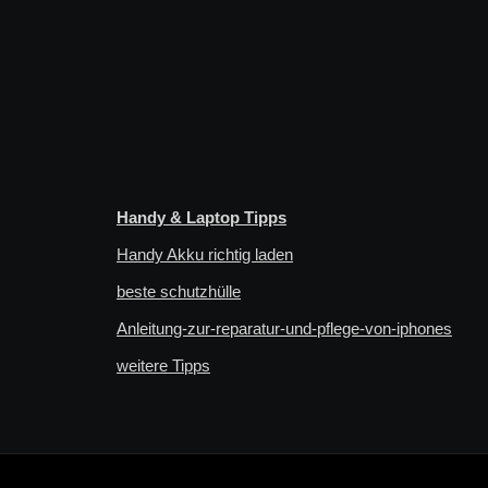
Handy & Laptop Tipps
Handy Akku richtig laden
beste schutzhülle
Anleitung-zur-reparatur-und-pflege-von-iphones
weitere Tipps