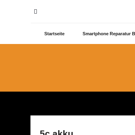
Skip to content
Startseite
Smartphone Reparatur B
5c akku