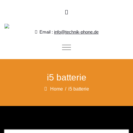
Skip to content
Email :
info@technik-phone.de
Toggle
navigation
i5 batterie
Home
/
i5 batterie