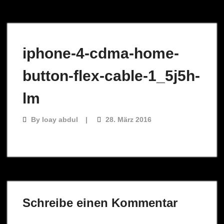
iphone-4-cdma-home-
button-flex-cable-1_5j5h-
lm
By
loay abdul
28. März 2016
Schreibe einen Kommentar