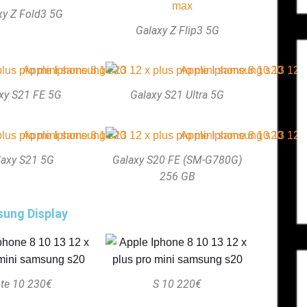
xy Z Fold3 5G
Galaxy Z Flip3 5G
xy S21 FE 5G
Galaxy S21 Ultra 5G
laxy S21 5G
Galaxy S20 FE (SM-G780G)
256 GB
ung Display
te 10 230€
S 10 220€