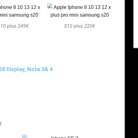
 10 plus 249€
S10 plus 220€
8 Display, Note 3& 4
€